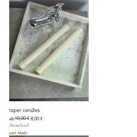
taper candles
Standardpreis
Sale-Preis
10,00 €
ab
8,00 €
Abverkauf
exkl. MwSt.