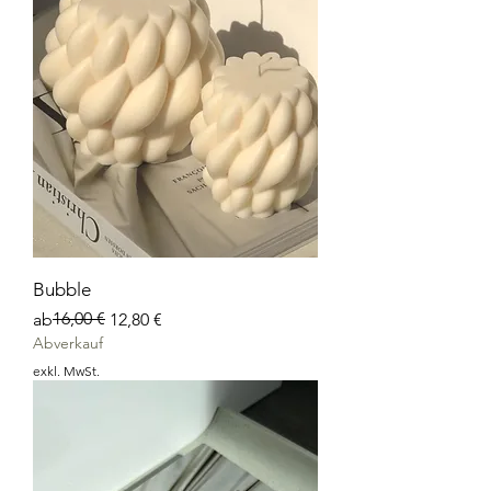
Bubble
Standardpreis
Sale-Preis
16,00 €
ab
12,80 €
Abverkauf
exkl. MwSt.