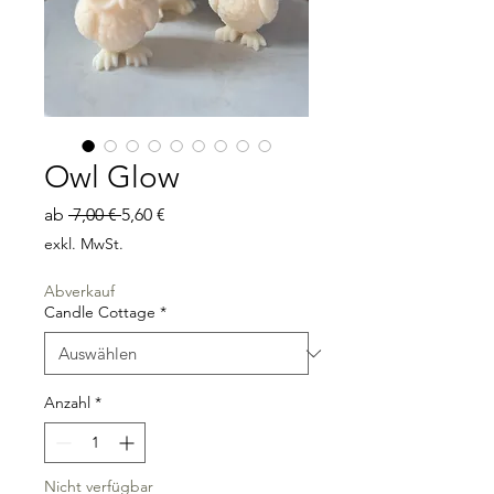
Owl Glow
Standardpreis
Sale-
ab
 7,00 € 
5,60 €
Preis
exkl. MwSt.
Abverkauf
Candle Cottage
*
Anzahl
*
Nicht verfügbar